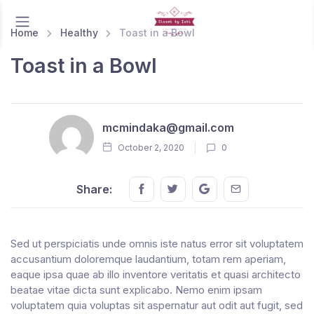
Home
Healthy
Toast in a Bowl
Toast in a Bowl
mcmindaka@gmail.com
October 2, 2020
0
Share this on FaceBook
Share this on Twitter
Share this on GMail
Share this on E
Share:
Sed ut perspiciatis unde omnis iste natus error sit voluptatem
accusantium doloremque laudantium, totam rem aperiam,
eaque ipsa quae ab illo inventore veritatis et quasi architecto
beatae vitae dicta sunt explicabo. Nemo enim ipsam
voluptatem quia voluptas sit aspernatur aut odit aut fugit, sed