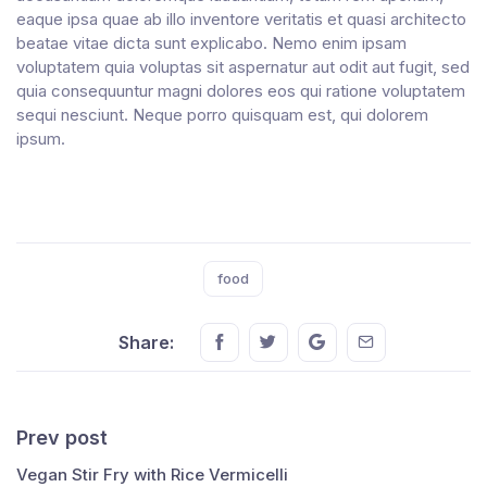
eaque ipsa quae ab illo inventore veritatis et quasi architecto
beatae vitae dicta sunt explicabo. Nemo enim ipsam
voluptatem quia voluptas sit aspernatur aut odit aut fugit, sed
quia consequuntur magni dolores eos qui ratione voluptatem
sequi nesciunt. Neque porro quisquam est, qui dolorem
ipsum.
Tags:
food
Share this on FaceBook
Share this on Twitter
Share this on GMail
Share this on E
Share:
Prev post
Vegan Stir Fry with Rice Vermicelli