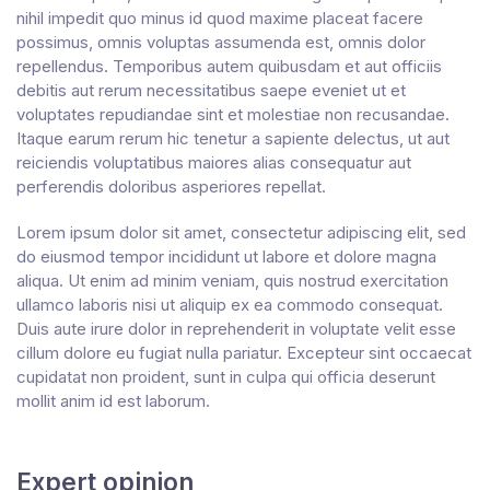
nihil impedit quo minus id quod maxime placeat facere
possimus, omnis voluptas assumenda est, omnis dolor
repellendus. Temporibus autem quibusdam et aut officiis
debitis aut rerum necessitatibus saepe eveniet ut et
voluptates repudiandae sint et molestiae non recusandae.
Itaque earum rerum hic tenetur a sapiente delectus, ut aut
reiciendis voluptatibus maiores alias consequatur aut
perferendis doloribus asperiores repellat.
Lorem ipsum dolor sit amet, consectetur adipiscing elit, sed
do eiusmod tempor incididunt ut labore et dolore magna
aliqua. Ut enim ad minim veniam, quis nostrud exercitation
ullamco laboris nisi ut aliquip ex ea commodo consequat.
Duis aute irure dolor in reprehenderit in voluptate velit esse
cillum dolore eu fugiat nulla pariatur. Excepteur sint occaecat
cupidatat non proident, sunt in culpa qui officia deserunt
mollit anim id est laborum.
Expert opinion